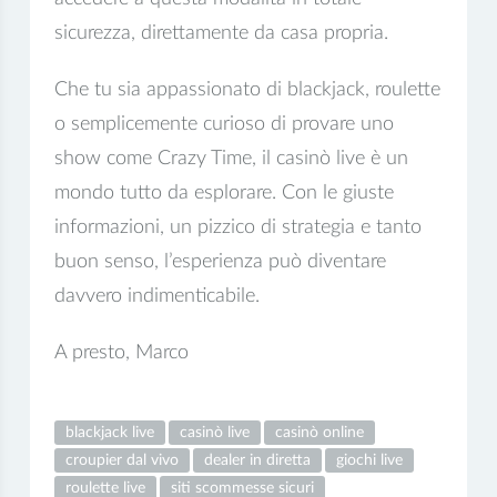
sicurezza, direttamente da casa propria.
Che tu sia appassionato di blackjack, roulette
o semplicemente curioso di provare uno
show come Crazy Time, il casinò live è un
mondo tutto da esplorare. Con le giuste
informazioni, un pizzico di strategia e tanto
buon senso, l’esperienza può diventare
davvero indimenticabile.
A presto, Marco
blackjack live
casinò live
casinò online
croupier dal vivo
dealer in diretta
giochi live
roulette live
siti scommesse sicuri