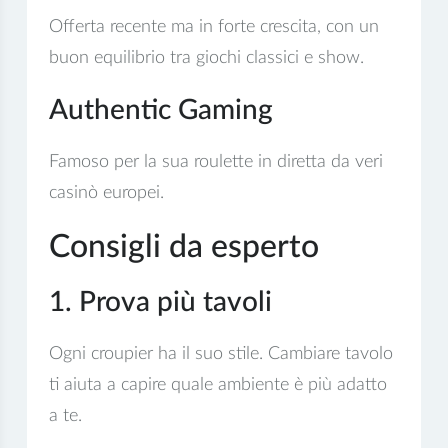
Offerta recente ma in forte crescita, con un
buon equilibrio tra giochi classici e show.
Authentic Gaming
Famoso per la sua roulette in diretta da veri
casinò europei.
Consigli da esperto
1. Prova più tavoli
Ogni croupier ha il suo stile. Cambiare tavolo
ti aiuta a capire quale ambiente è più adatto
a te.