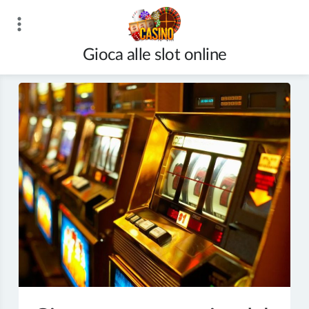
Skip
to
content
Gioca alle slot online