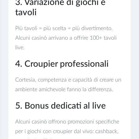
3. Variazione di giochi e
tavoli
Più tavoli = più scelta = più divertimento.
Alcuni casinò arrivano a offrire 100+ tavoli
live.
4. Croupier professionali
Cortesia, competenza e capacità di creare un
ambiente amichevole fanno la differenza.
5. Bonus dedicati al live
Alcuni casinò offrono promozioni specifiche
per i giochi con croupier dal vivo: cashback,