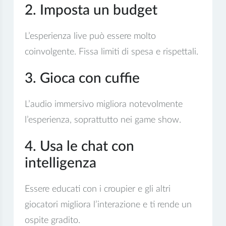
2. Imposta un budget
L’esperienza live può essere molto
coinvolgente. Fissa limiti di spesa e rispettali.
3. Gioca con cuffie
L’audio immersivo migliora notevolmente
l’esperienza, soprattutto nei game show.
4. Usa le chat con
intelligenza
Essere educati con i croupier e gli altri
giocatori migliora l’interazione e ti rende un
ospite gradito.