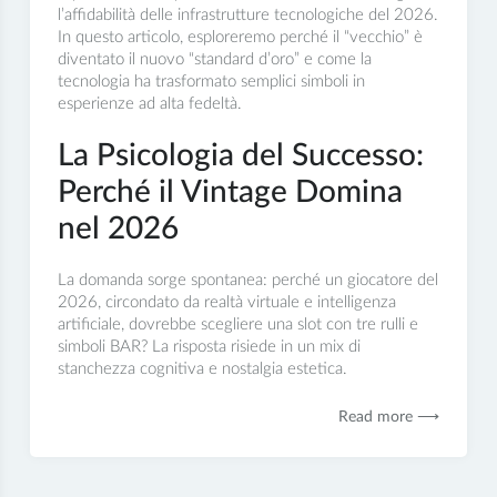
l’affidabilità delle infrastrutture tecnologiche del 2026.
In questo articolo, esploreremo perché il “vecchio” è
diventato il nuovo “standard d’oro” e come la
tecnologia ha trasformato semplici simboli in
esperienze ad alta fedeltà.
La Psicologia del Successo:
Perché il Vintage Domina
nel 2026
La domanda sorge spontanea: perché un giocatore del
2026, circondato da realtà virtuale e intelligenza
artificiale, dovrebbe scegliere una slot con tre rulli e
simboli BAR? La risposta risiede in un mix di
stanchezza cognitiva e nostalgia estetica.
Read more ⟶