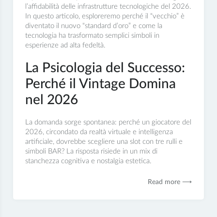
l’affidabilità delle infrastrutture tecnologiche del 2026.
In questo articolo, esploreremo perché il “vecchio” è
diventato il nuovo “standard d’oro” e come la
tecnologia ha trasformato semplici simboli in
esperienze ad alta fedeltà.
La Psicologia del Successo:
Perché il Vintage Domina
nel 2026
La domanda sorge spontanea: perché un giocatore del
2026, circondato da realtà virtuale e intelligenza
artificiale, dovrebbe scegliere una slot con tre rulli e
simboli BAR? La risposta risiede in un mix di
stanchezza cognitiva e nostalgia estetica.
Read more ⟶