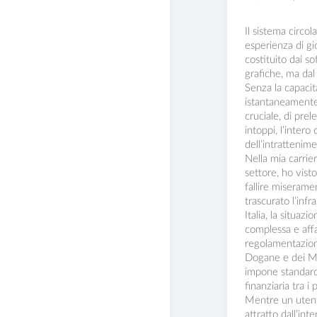
Il sistema circola
esperienza di gi
costituito dai so
grafiche, ma dal
Senza la capacit
istantaneamente
cruciale, di prel
intoppi, l’intero 
dell’intrattenime
Nella mia carrier
settore, ho visto
fallire miserame
trascurato l’infr
Italia, la situaz
complessa e affa
regolamentazion
Dogane e dei M
impone standard 
finanziaria tra i
Mentre un uten
attratto dall’in