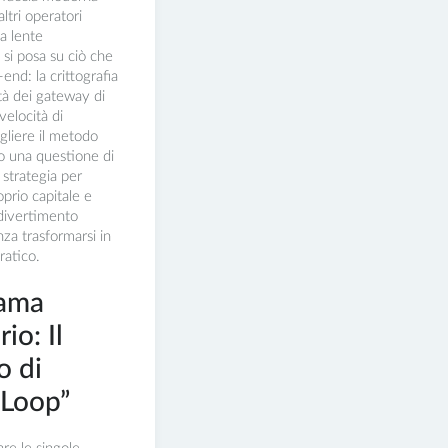
altri operatori
a lente
si posa su ciò che
end: la crittografia
età dei gateway di
elocità di
gliere il metodo
o una questione di
strategia per
oprio capitale e
 divertimento
nza trasformarsi in
ratico.
rama
io: Il
o di
 Loop”