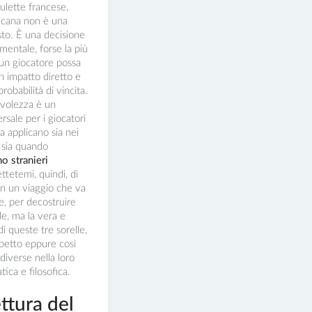
roulette francese,
icana non è una
sto. È una decisione
mentale, forse la più
un giocatore possa
n impatto diretto e
probabilità di vincita.
volezza è un
rsale per i giocatori
la applicano sia nei
i sia quando
no stranieri
ttetemi, quindi, di
n un viaggio che va
ie, per decostruire
le, ma la vera e
i queste tre sorelle,
aspetto eppure così
iverse nella loro
ca e filosofica.
ettura del