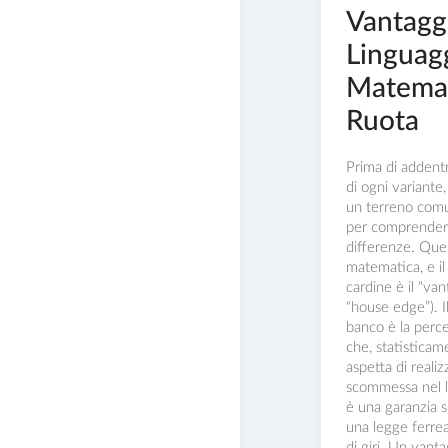
Vantaggi
Linguag
Matemat
Ruota
Prima di addentra
di ogni variante
un terreno comu
per comprender
differenze. Ques
matematica, e il
cardine è il “va
“house edge”). I
banco è la perce
che, statisticame
aspetta di realiz
scommessa nel 
è una garanzia s
una legge ferre
di giri. Un vant