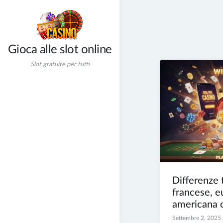
Skip
to
content
Gioca alle slot online
Slot gratuite per tutti
Differenze 
francese, e
americana 
Settembre 2, 2025